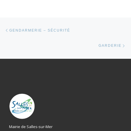
Parcourir les articles
Article précédent
GENDARMERIE – SÉCURITÉ
Ar
GARDERIE
Mairie de Salles-sur-Mer