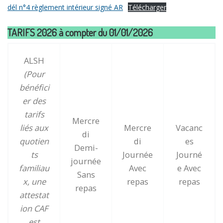
dél n°4 règlement intérieur signé AR
Télécharger
TARIFS 2026 à compter du 01/01/2026
ALSH
(Pour
bénéfici
er des
tarifs
Mercre
liés aux
Mercre
Vacanc
di
quotien
di
es
Demi-
ts
Journée
Journé
journée
familiau
Avec
e Avec
Sans
x, une
repas
repas
repas
attestat
ion CAF
est