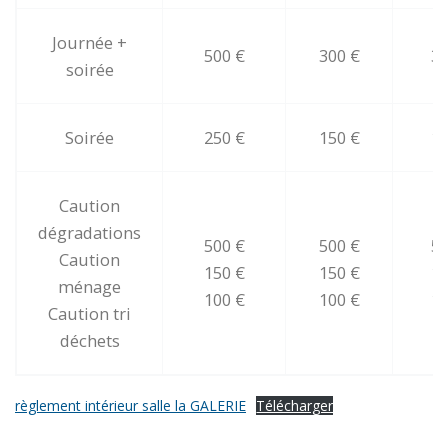
Journée +
500 €
300 €
30
soirée
Soirée
250 €
150 €
15
Caution
dégradations
500 €
500 €
50
Caution
150 €
150 €
15
ménage
100 €
100 €
10
Caution tri
déchets
règlement intérieur salle la GALERIE
Télécharger