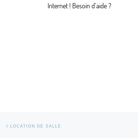
Internet ! Besoin d’aide ?
Parcourir les articles
Article précédent
LOCATION DE SALLE