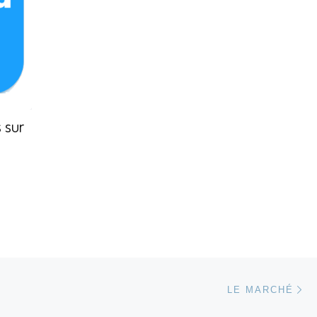
 sur
Ar
LE MARCHÉ