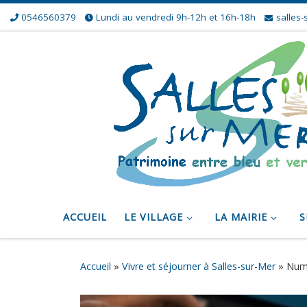
0546560379
Lundi au vendredi 9h-12h et 16h-18h
salles-
Skip to content
ACCUEIL
LE VILLAGE
LA MAIRIE
S
Accueil
»
Vivre et séjourner à Salles-sur-Mer
»
Num