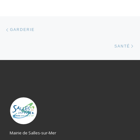
Parcourir les articles
Article précédent
GARDERIE
Ar
SANTÉ
Mairie de Salles-sur-Mer