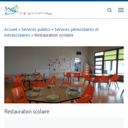
Skip to content
Search
Me
Accueil
»
Services publics
»
Services périscolaires et
extrascolaires
»
Restauration scolaire
Restauration scolaire