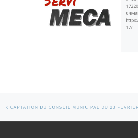
17220
04Mai
https
17/
Parcourir les articles
Article précédent
CAPTATION DU CONSEIL MUNICIPAL DU 23 FÉVRIER