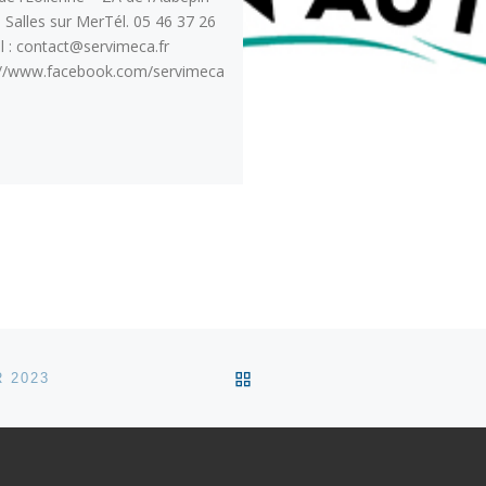
 Salles sur MerTél. 05 46 37 26
l : contact@servimeca.fr
://www.facebook.com/servimeca
RETOUR À LA LISTE DES
 2023