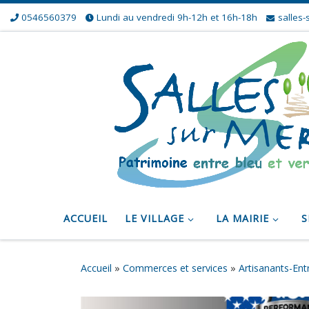
0546560379
Lundi au vendredi 9h-12h et 16h-18h
salles-
Skip to content
ACCUEIL
LE VILLAGE
LA MAIRIE
S
Accueil
»
Commerces et services
»
Artisanants-Ent