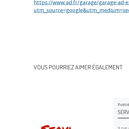
https://www.ad.fr/garage/garage-ad-
utm_source=google&utm_medium=se
VOUS POURRIEZ AIMER ÉGALEMENT
Publi
SER
9 rue 