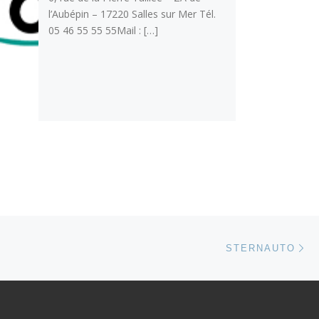
l’Aubépin – 17220 Salles sur Mer Tél.
05 46 55 55 55Mail : […]
Ar
 ARTICLES
STERNAUTO