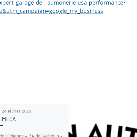
expert-garage-de-l-aumonerie-usa-performance?
o&utm_campaign=google_my_business
é
24 février 2023
VIMECA
de l’Eolienne – ZA de l’Aubépin –