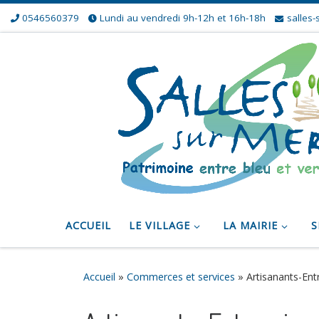
0546560379
Lundi au vendredi 9h-12h et 16h-18h
salles-
Skip to content
ACCUEIL
LE VILLAGE
LA MAIRIE
S
Accueil
»
Commerces et services
»
Artisanants-Ent