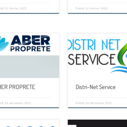
lié
21 février 2023
Publié
21 février 2023
[…]
BER PROPRETE
Distri-Net Service
lié
16 décembre 2021
Publié
16 décembre 2021