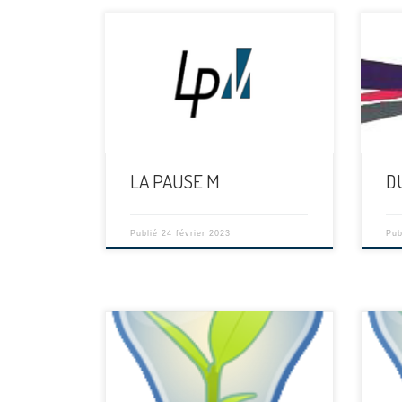
[…]
[…]
LA PAUSE M
D
Publié
24 février 2023
Pub
[…]
[…]