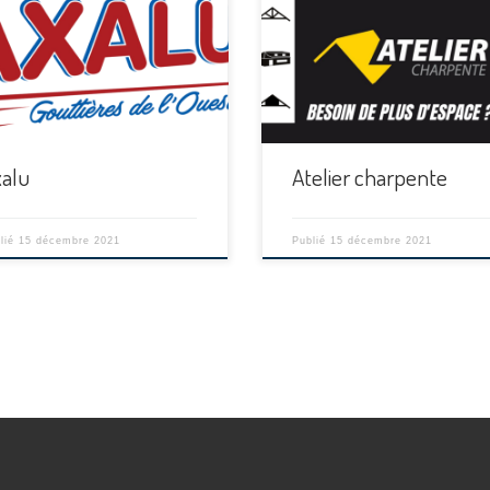
[…]
xalu
Atelier charpente
lié
15 décembre 2021
Publié
15 décembre 2021