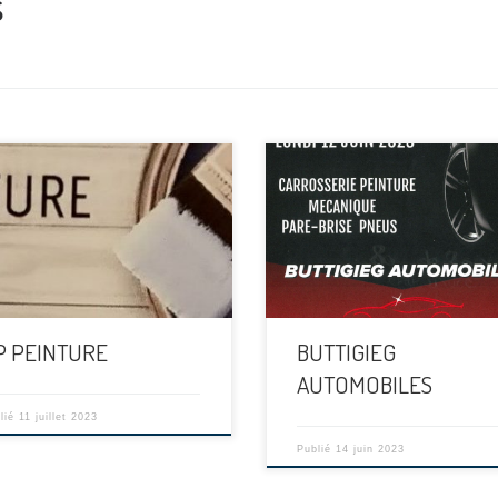
s
[…]
P PEINTURE
BUTTIGIEG
AUTOMOBILES
lié
11 juillet 2023
Publié
14 juin 2023