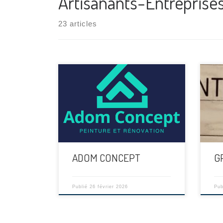
Artisanants-Entreprise
23 articles
[…]
[…]
ADOM CONCEPT
G
Publié
26 février 2026
Pub