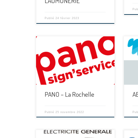
L’AUMONERIE
Pub
Publié
24 février 2023
[…]
[…]
PANO – La Rochelle
A
Publié
25 novembre 2022
Pub