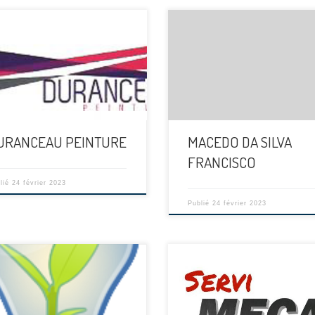
[…]
URANCEAU PEINTURE
MACEDO DA SILVA
FRANCISCO
lié
24 février 2023
Publié
24 février 2023
[…]