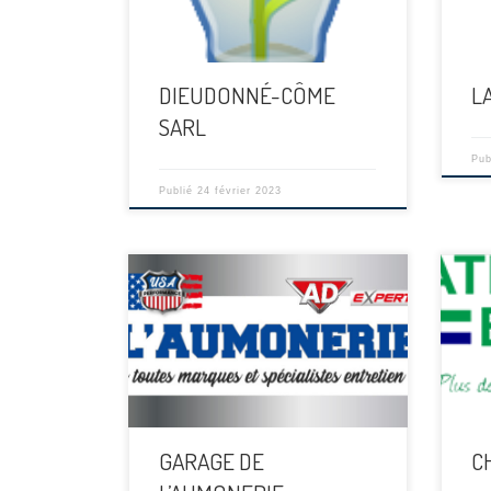
DIEUDONNÉ-CÔME
L
SARL
Pub
Publié
24 février 2023
[…]
[…]
GARAGE DE
C