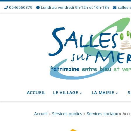
0546560379
Lundi au vendredi 9h-12h et 16h-18h
salles-
Skip to content
ACCUEIL
LE VILLAGE
LA MAIRIE
S
Accueil
»
Services publics
»
Services sociaux
»
Acco