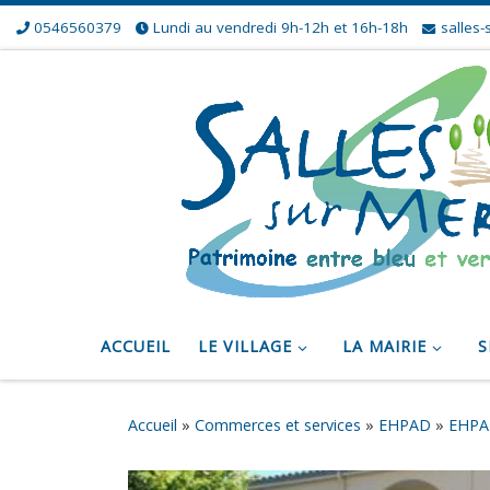
0546560379
Lundi au vendredi 9h-12h et 16h-18h
salles-
Skip to content
ACCUEIL
LE VILLAGE
LA MAIRIE
S
Accueil
»
Commerces et services
»
EHPAD
»
EHPAD