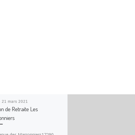
é
21 mars 2021
n de Retraite Les
onniers
enue des Marronniers17290