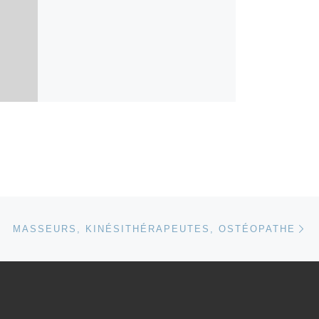
Ar
 ARTICLES
MASSEURS, KINÉSITHÉRAPEUTES, OSTÉOPATHE