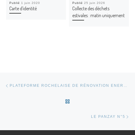
Publié
1 juin 2020
Publié
25 juin 2026
Carte d’identité
Collecte des déchets
estivales : matin uniquement
Parcourir les articles
Article précédent
PLATEFORME ROCHELAISE DE RÉNOVATION ENERGÉTIQUE
RETOUR À LA LISTE DES
Ar
LE PANZAY N°5