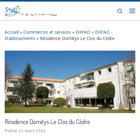
Skip to content
Search
Me
Accueil
»
Commerces et services
»
EHPAD
»
EHPAD -
Etablissements
»
Résidence Domitys Le Clos du Cèdre
Résidence Domitys Le Clos du Cèdre
Publié
21 mars 2021