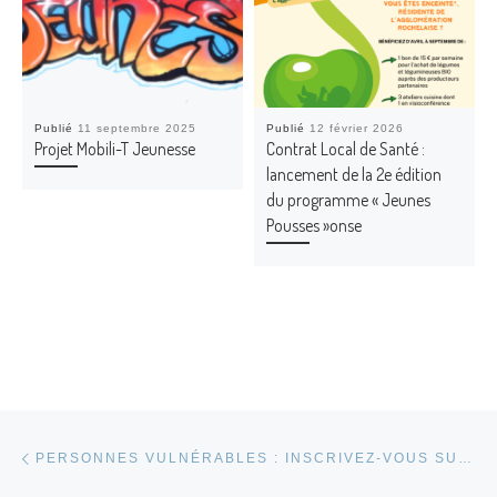
Publié
11 septembre 2025
Publié
12 février 2026
Projet Mobili-T Jeunesse
Contrat Local de Santé :
lancement de la 2e édition
du programme « Jeunes
Pousses »onse
Parcourir les articles
Article précédent
PERSONNES VULNÉRABLES : INSCRIVEZ-VOUS SUR LE REGISTRE CANICULE