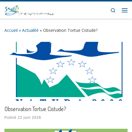
Skip to content
Search
Me
Accueil
»
Actualité
»
Observation Tortue Cistude?
Observation Tortue Cistude?
Publié
22 juin 2026