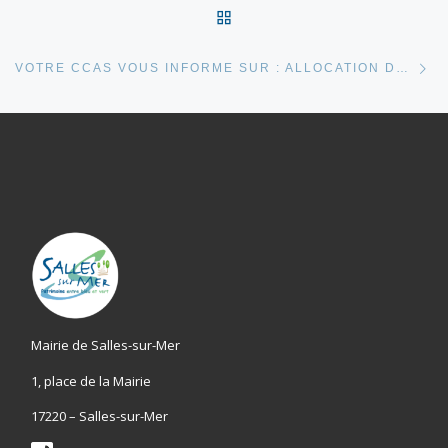
RETOUR À LA LISTE DES
Ar
VOTRE CCAS VOUS INFORME SUR : ALLOCATION DE RENTREE SCOLAIRE 2026
Mairie de Salles-sur-Mer
1, place de la Mairie
17220 – Salles-sur-Mer