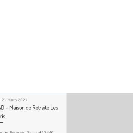
é
21 mars 2021
 – Maison de Retraite Les
ris
enue Edmond Grasset17440