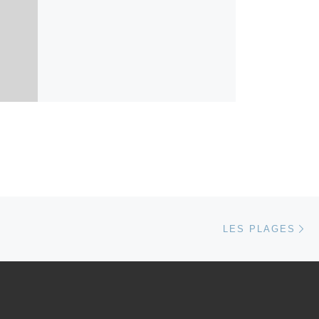
Ar
 ARTICLES
LES PLAGES