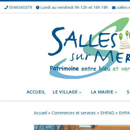
0546560379
Lundi au vendredi 9h-12h et 16h-18h
salles-
Skip to content
ACCUEIL
LE VILLAGE
LA MAIRIE
S
Accueil
»
Commerces et services
»
EHPAD
»
EHPAD