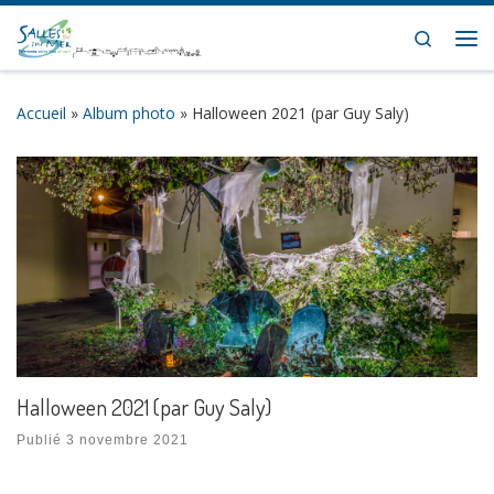
Skip to content
Search
Me
Accueil
»
Album photo
»
Halloween 2021 (par Guy Saly)
Halloween 2021 (par Guy Saly)
Publié
3 novembre 2021