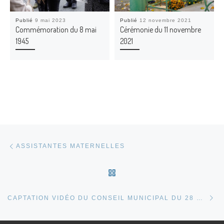
Publié
9 mai 2023
Publié
12 novembre 2021
Commémoration du 8 mai
Cérémonie du 11 novembre
1945
2021
Parcourir les articles
Article précédent
ASSISTANTES MATERNELLES
RETOUR À LA LISTE DES
Ar
CAPTATION VIDÉO DU CONSEIL MUNICIPAL DU 28 OCTOBRE 2021