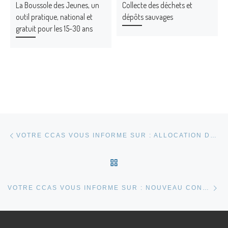
La Boussole des Jeunes, un
Collecte des déchets et
outil pratique, national et
dépôts sauvages
gratuit pour les 15-30 ans
Parcourir les articles
Article précédent
VOTRE CCAS VOUS INFORME SUR : ALLOCATION DE RENTREE SCOLAIRE 2026
RETOUR À LA LISTE DES
Ar
VOTRE CCAS VOUS INFORME SUR : NOUVEAU CONGÉ DE NAISSANCE