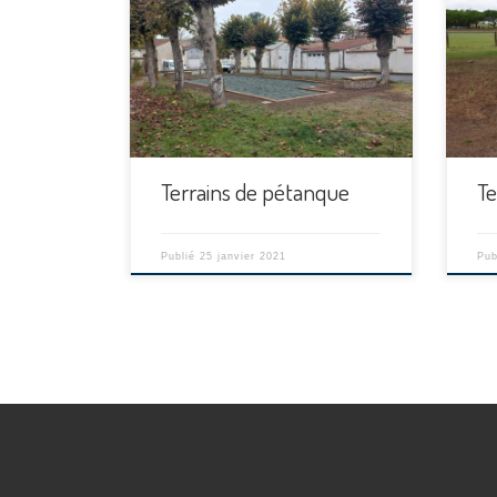
[…]
[…]
Terrains de pétanque
Te
Publié
25 janvier 2021
Pub