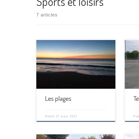
Sports et loisirs
7 articles
[…]
[…]
Les plages
Te
Publié
27 mars 2021
Pub