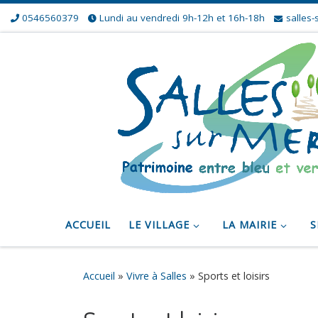
0546560379
Lundi au vendredi 9h-12h et 16h-18h
salles-
Skip to content
ACCUEIL
LE VILLAGE
LA MAIRIE
S
Accueil
»
Vivre à Salles
»
Sports et loisirs