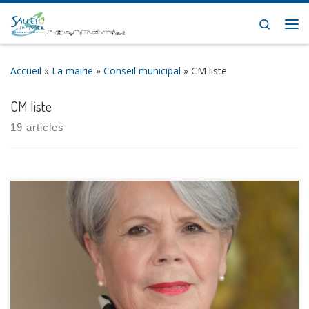
Skip to content
Search
Me
Accueil
»
La mairie
»
Conseil municipal
»
CM liste
CM liste
19 articles