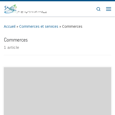
Skip to content
Search
Me
Accueil
»
Commerces et services
»
Commerces
Commerces
1 article
[…]