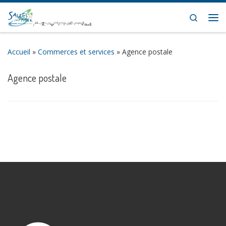
Skip to content
Search
Me
Accueil
»
Commerces et services
»
Agence postale
Agence postale