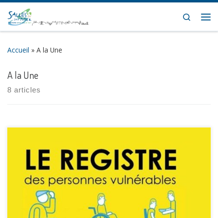
Skip to content
Search
Me
Accueil
»
A la Une
A la Une
8 articles
[…]