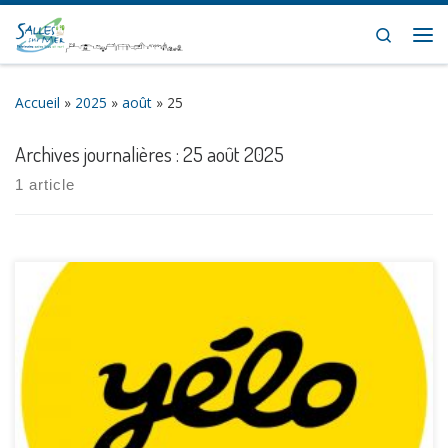
Skip to content
Search
Me
Accueil
»
2025
»
août
»
25
Archives journalières :
25 août 2025
1 article
[…]