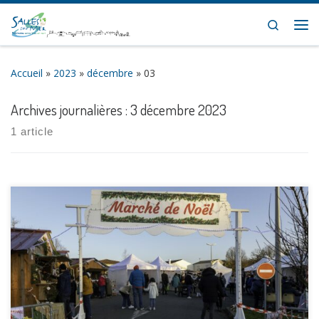
Skip to content
Search
Me
Accueil
»
2023
»
décembre
»
03
Archives journalières :
3 décembre 2023
1 article