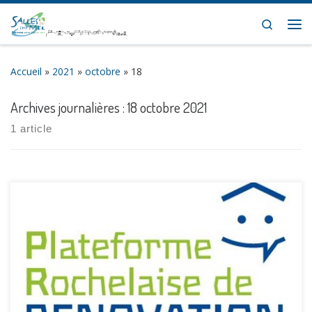
Skip to content
Search
Me
Accueil
»
2021
»
octobre
»
18
Archives journalières :
18 octobre 2021
1 article
[…]