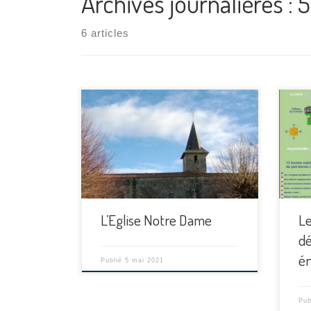
Archives journalières :
5
6 articles
[…]
L’Eglise Notre Dame
Le
dé
é
Publié
5 mai 2021
Pub