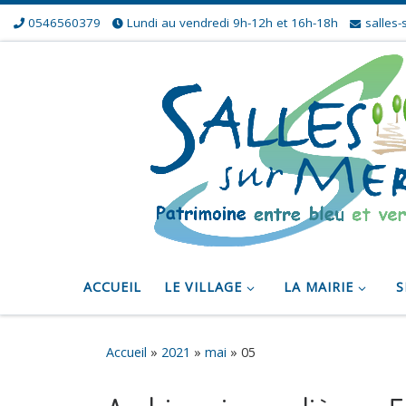
0546560379
Lundi au vendredi 9h-12h et 16h-18h
salles-
Skip to content
ACCUEIL
LE VILLAGE
LA MAIRIE
S
Accueil
»
2021
»
mai
»
05