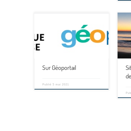
[…]
Sur Géoportail
Si
d
Publié
5 mai 2021
Pub